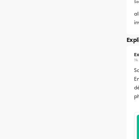
Se
a
in
Expl
Ex
14
Sa
En
d
ph