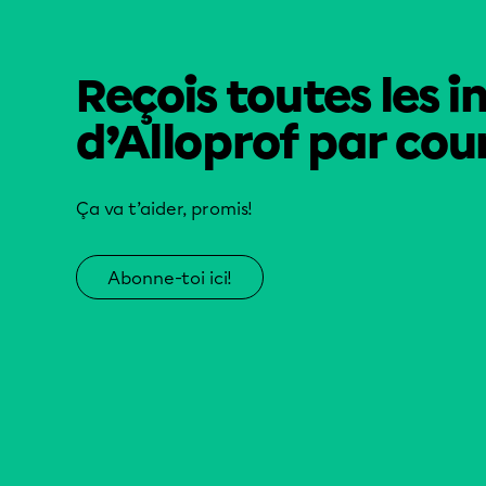
Reçois toutes les i
d’Alloprof par cour
Ça va t’aider, promis!
Abonne-toi ici!