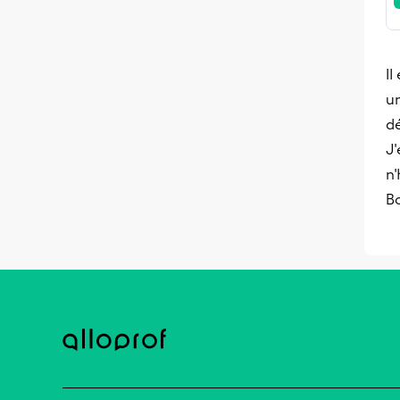
Il
un
dé
J'
n'
B