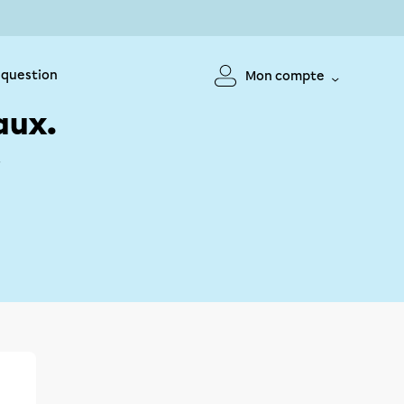
 question
Mon compte
aux.
!