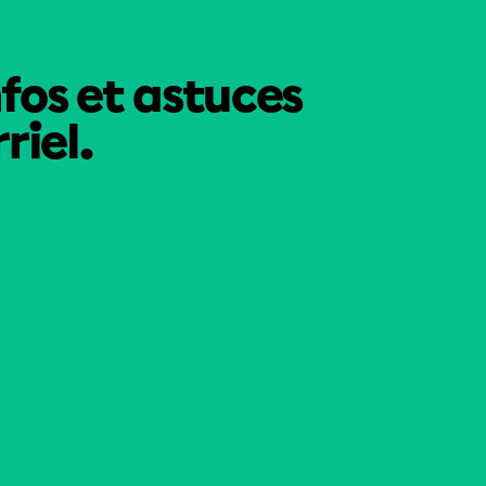
nfos et astuces
riel.