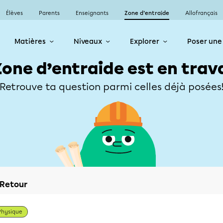
Élèves
Parents
Enseignants
Zone d’entraide
Allofrançais
Matières
Niveaux
Explorer
Poser une
Zone d’entraide est en trav
Retrouve ta question parmi celles déjà posées
Retour
Physique