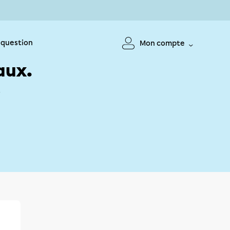
 question
Mon compte
aux.
!