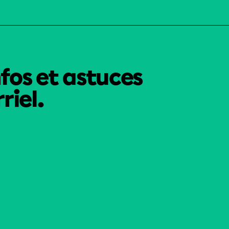
nfos et astuces
riel.