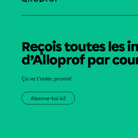
Reçois toutes les i
d’Alloprof par cour
Ça va t’aider, promis!
Abonne-toi ici!