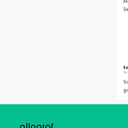
M
S
Ex
14
Sa
g