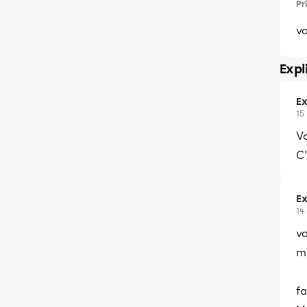
Pr
vo
Expl
Ex
15
Va
C'
Ex
14
va
ma
fa