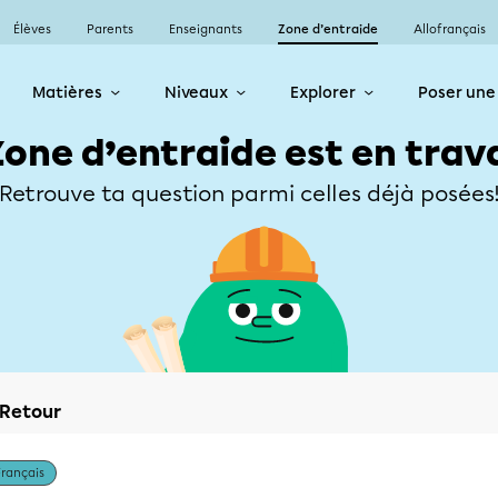
Élèves
Parents
Enseignants
Zone d’entraide
Allofrançais
Matières
Niveaux
Explorer
Poser une
Zone d’entraide est en trav
Retrouve ta question parmi celles déjà posées
Retour
Français