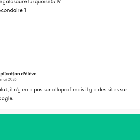
egalosaureTurquoise6719
econdaire 1
plication d’élève
 mai 2026
lut, il n'y en a pas sur alloprof mais il y a des sites sur
oogle.