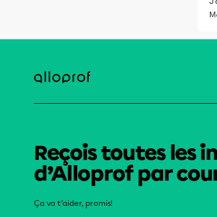
J'
M
Reçois toutes les i
d’Alloprof par cour
Ça va t’aider, promis!