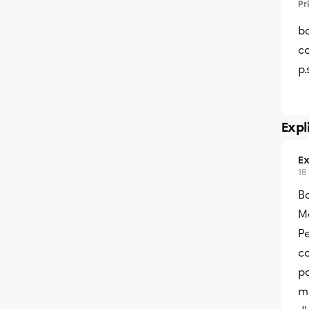
Pr
bo
c
p.
Expl
Ex
18
B
Me
Pe
co
p
m