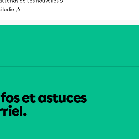
attends de tes nouvelles :)
élodie 🎶
nfos et astuces
riel.