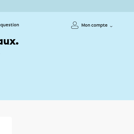
 question
Mon compte
aux.
!