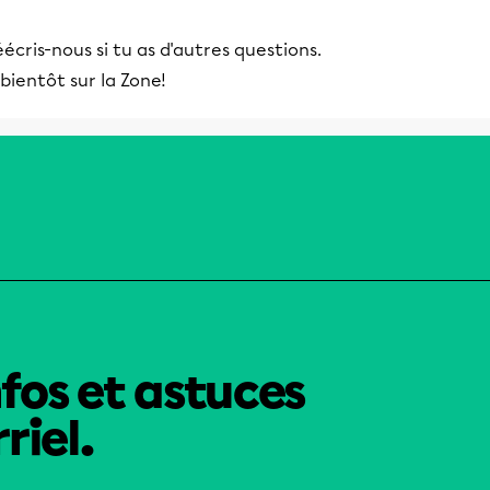
retard, ce qui minimise de façon considérable ses
écris-nous si tu as d'autres questions.
chances de vivre une situation d’échec.
bientôt sur la Zone!
nfos et astuces
riel.