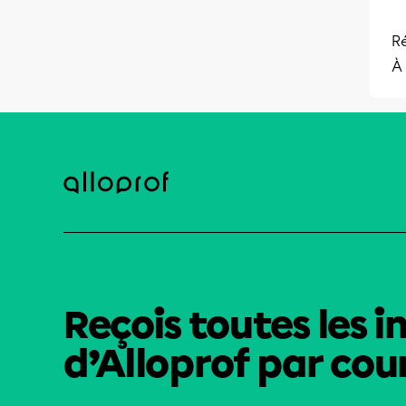
Ré
À 
Reçois toutes les i
d’Alloprof par cour