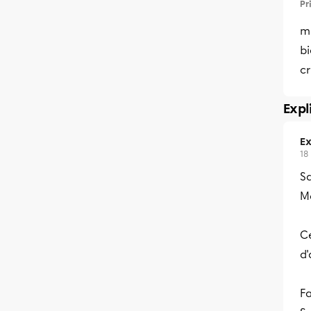
Pr
me
bi
c
Expl
Ex
18
S
Me
Ce
d'
Fa