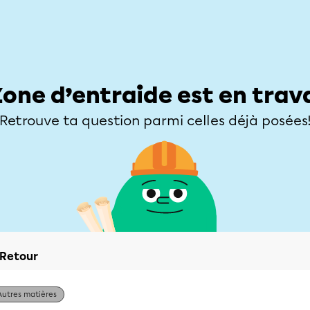
Élèves
Parents
Enseignants
Zone d’entraide
Allofrançais
Matières
Niveaux
Explorer
Poser une
Zone d’entraide est en trav
Retrouve ta question parmi celles déjà posées
Retour
Autres matières