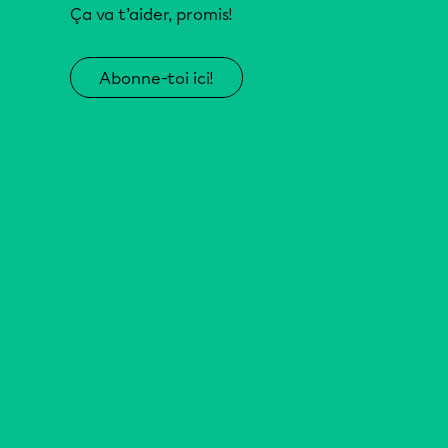
Ça va t’aider, promis!
Abonne-toi ici!