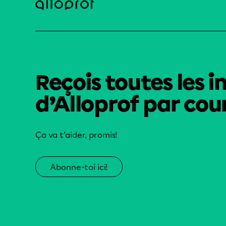
Reçois toutes les i
d’Alloprof par cour
Ça va t’aider, promis!
Abonne-toi ici!