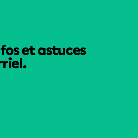
nfos et astuces
riel.