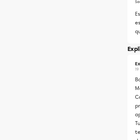
Se
Es
es
qu
Expl
Ex
19
B
Me
Co
pr
a
Tu
te