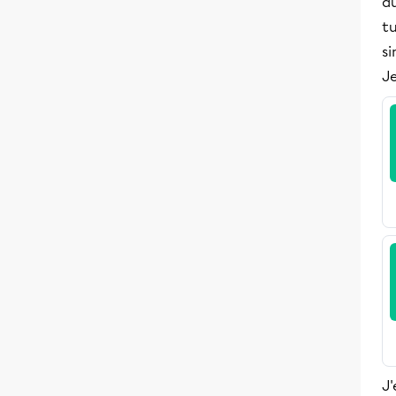
d
tu
s
Je
J