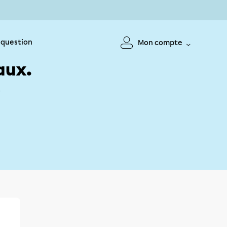
 question
Mon compte
aux.
!