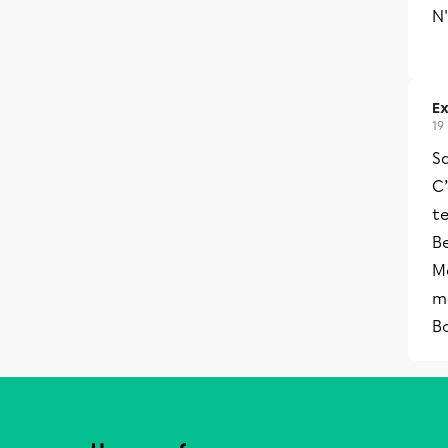
N'
Ex
19
S
C
te
Be
Ma
ma
B