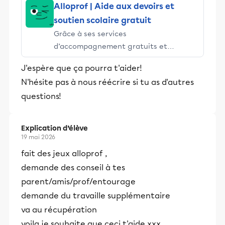
Alloprof | Aide aux devoirs et
soutien scolaire gratuit
Grâce à ses services
d’accompagnement gratuits et
stimulants, Alloprof engage les élèves
J'espère que ça pourra t'aider!
et leurs parents dans la réussite
N'hésite pas à nous réécrire si tu as d'autres
éducative.
questions!
Explication d’élève
19 mai 2026
fait des jeux alloprof ,
demande des conseil à tes
parent/amis/prof/entourage
demande du travaille supplémentaire
va au récupération
voila je souhaite que ceci t'aide xxx