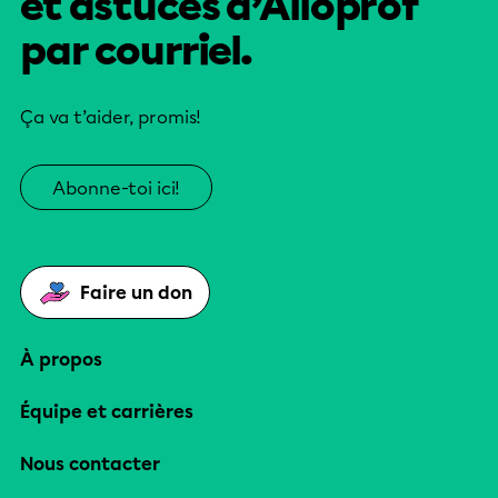
et astuces d’Alloprof
par courriel.
Ça va t’aider, promis!
Abonne-toi ici!
Faire un don
À propos
Équipe et carrières
Nous contacter