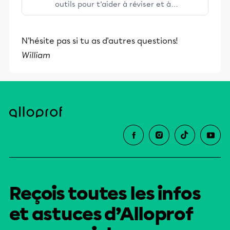
outils pour t’aider à réviser et à
t’exercer pour l’examen du ministère en
science et technologie (ST) de la
N'hésite pas si tu as d'autres questions!
quatrième secondaire.Clique ici pour
William
toutes les informations sur l’examen du
ministère ST.Tu es en applications
technologiques et scientifiques (ATS)?
Consulte plutôt les fiches
suivantes.Informations sur l’examen du
ministère ATSRéviser et s’exercer pour
l’examen du ministère ATS
Reçois toutes les infos
et astuces d’Alloprof