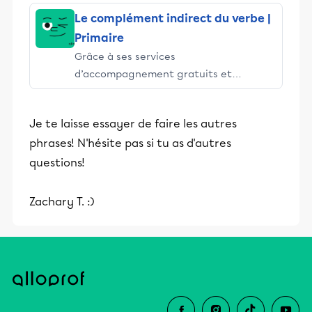
et leurs parents dans la réussite
Le complément indirect du verbe |
éducative.
Primaire
Grâce à ses services
d’accompagnement gratuits et
stimulants, Alloprof engage les élèves
et leurs parents dans la réussite
Je te laisse essayer de faire les autres
éducative.
phrases! N'hésite pas si tu as d'autres
questions!
Zachary T. :)