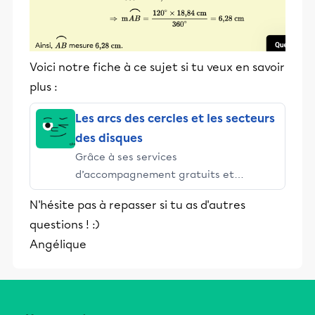
Voici notre fiche à ce sujet si tu veux en savoir
plus :
Les arcs des cercles et les secteurs
des disques
Grâce à ses services
d’accompagnement gratuits et
stimulants, Alloprof engage les élèves
N'hésite pas à repasser si tu as d'autres
et leurs parents dans la réussite
questions ! :)
éducative.
Angélique