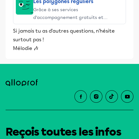
et leurs parents dans la réussite
Les polygones réguliers
éducative.
Grâce à ses services
d’accompagnement gratuits et
stimulants, Alloprof engage les élèves
Si jamais tu as d'autres questions, n'hésite
et leurs parents dans la réussite
surtout pas !
éducative.
Mélodie 🎶
Reçois toutes les infos