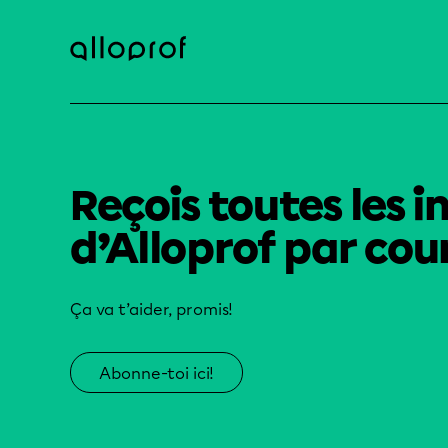
Reçois toutes les i
d’Alloprof par cour
Ça va t’aider, promis!
Abonne-toi ici!