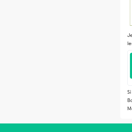
Je
le
Si
B
M