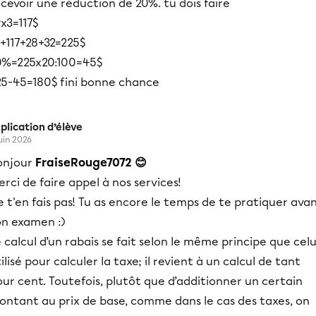
cevoir une réduction de 20%. tu dois faire
x3=117$
8+117+28+32=225$
0%=225x20:100=45$
25-45=180$ fini bonne chance
plication d’élève
juin 2026
onjour
FraiseRouge7072 😊
rci de faire appel à nos services!
 t'en fais pas! Tu as encore le temps de te pratiquer ava
on examen :)
 calcul d’un rabais se fait selon le même principe que celu
ilisé pour calculer la taxe; il revient à un calcul de tant
ur cent. Toutefois, plutôt que d’additionner un certain
ontant au prix de base, comme dans le cas des taxes, on