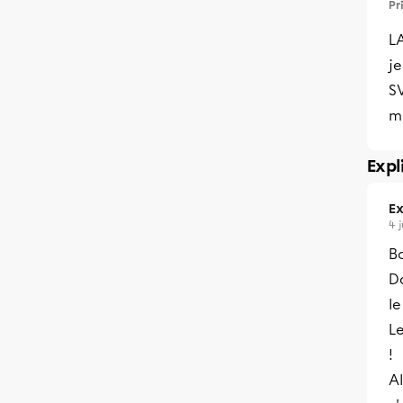
Pr
LA
j
S
m
Expl
Ex
4 
B
Da
le
Le
!
Al