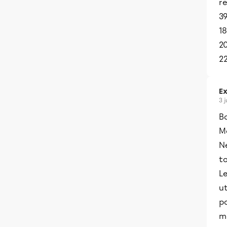
re
39
1
2
2
Ex
3 
B
Me
Ne
t
Le
ut
po
m