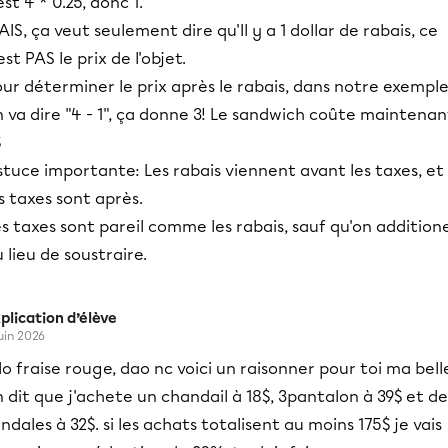
est 4 * 0.25, donc 1.
IS, ça veut seulement dire qu'Il y a 1 dollar de rabais, ce
est PAS le prix de l'objet.
ur déterminer le prix après le rabais, dans notre exemple
 va dire "4 - 1", ça donne 3! Le sandwich coûte maintenan
$
tuce importante: Les rabais viennent avant les taxes, et
s taxes sont après.
s taxes sont pareil comme les rabais, sauf qu'on addition
 lieu de soustraire.
plication d’élève
juin 2026
lo fraise rouge, dao nc voici un raisonner pour toi ma bell
 dit que j'achete un chandail à 18$, 3pantalon à 39$ et de
ndales à 32$. si les achats totalisent au moins 175$ je vais