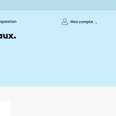
 question
Mon compte
aux.
!