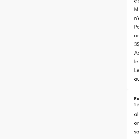
c'
MA
n'
Po
on
3
As
le
Le
au
Ex
3 
al
on
sa