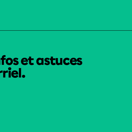
nfos et astuces
riel.