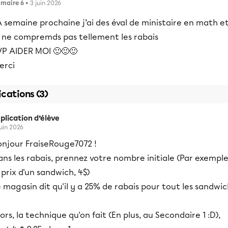
imaire 6
• 3 juin 2026
 semaine prochaine j’ai des éval de ministaire en math e
e ne compremds pas tellement les rabais
VP AIDER MOI 🙂🙂🙂
erci
ications (3)
plication d’élève
juin 2026
onjour FraiseRouge7072 !
ns les rabais, prennez votre nombre initiale (Par exemple
 prix d'un sandwich, 4$)
 magasin dit qu'il y a 25% de rabais pour tout les sandwi
ors, la technique qu'on fait (En plus, au Secondaire 1 :D),