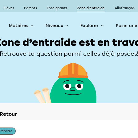
Élèves
Parents
Enseignants
Zone d’entraide
Allofrançais
Matières
Niveaux
Explorer
Poser une
Zone d’entraide est en trav
Retrouve ta question parmi celles déjà posées
Retour
Français