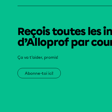
Reçois toutes les i
d’Alloprof par cour
Ça va t’aider, promis!
Abonne-toi ici!