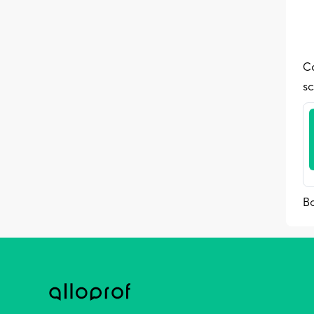
Co
sc
Bo