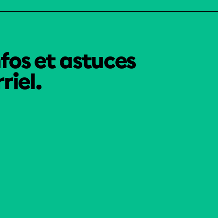
nfos et astuces
riel.