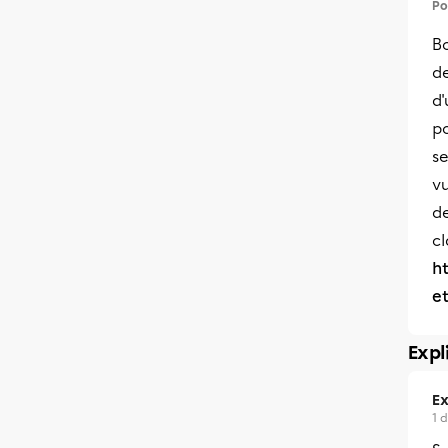
Po
Bo
de
d'
po
se
vu
de
cl
h
e
Expl
Ex
1 