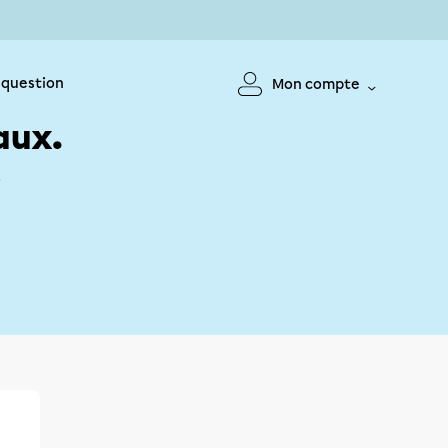
 question
Mon compte
aux.
!