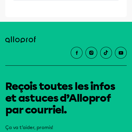
placé avant le verbe. La maman prépare
le repas =>'la maman' est placé avant le
verbe, il peut être placé après le verbe
comme dans cette phrase Sous les
applaudissements du public, arrive le
champion => le champion ...
Reçois toutes les infos
et astuces d’Alloprof
par courriel.
Ça va t’aider, promis!