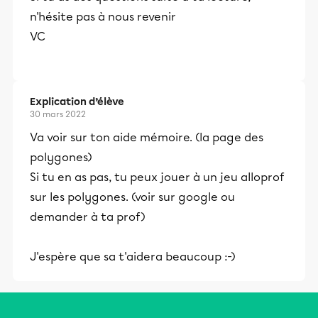
et leurs parents dans la réussite
n'hésite pas à nous revenir
éducative.
VC
Explication d’élève
30 mars 2022
Va voir sur ton aide mémoire. (la page des
polygones)
Si tu en as pas, tu peux jouer à un jeu alloprof
sur les polygones. (voir sur google ou
demander à ta prof)
J'espère que sa t'aidera beaucoup :-)