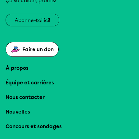
Ça va t’aider, promis!
Abonne-toi ici!
Faire un don
À propos
Équipe et carrières
Nous contacter
Nouvelles
Concours et sondages