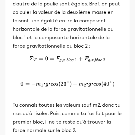
d'autre de la poulie sont égales. Bref, on peut
calculer la valeur de la deuxième masse en
faisant une égalité entre la composant
horizontale de la force gravitationnelle du
bloc 1 et la composante horizontale de la
force gravitationnelle du bloc 2 :
Σ
=
0
=
\Sigma_F = 0 = F_{g,x,bl
+
F
F
,
,
1
,
,
2
F
g
x
b
l
oc
g
x
b
l
oc
0
=
−
•
•
(
23°
0=-m_1•g•cos(23°)+m_2•g
)
+
•
•
(
40°
)
m
g
cos
m
g
cos
1
2
Tu connais toutes les valeurs sauf m2, donc tu
n'as qu'à l'isoler. Puis, comme tu l'as fait pour le
premier bloc, il ne te reste qu'à trouver la
force normale sur le bloc 2.