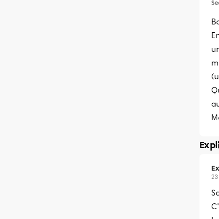
Se
Bo
En
u
mo
(u
Qu
au
Me
Expl
Ex
23
Sa
C'