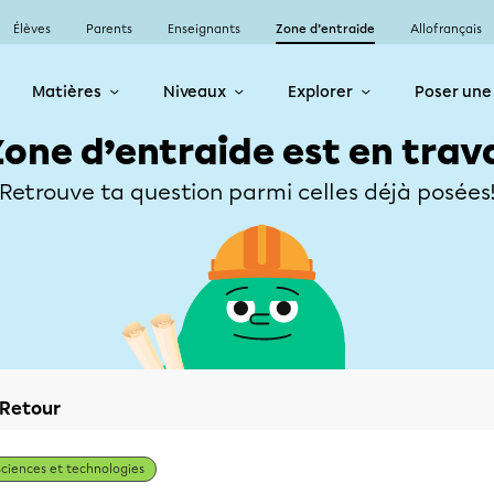
Élèves
Parents
Enseignants
Zone d’entraide
Allofrançais
Matières
Niveaux
Explorer
Poser une
Zone d’entraide est en trav
Retrouve ta question parmi celles déjà posées
Retour
Sciences et technologies