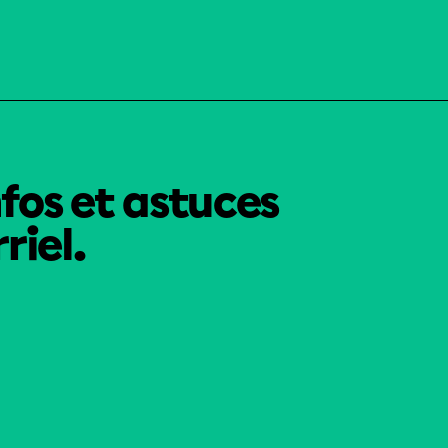
nfos et astuces
riel.