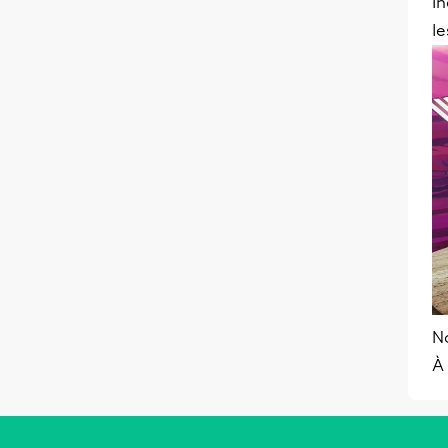
In
le
No
À 