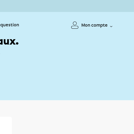
 question
Mon compte
aux.
!