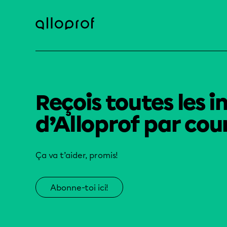
Reçois toutes les i
d’Alloprof par cour
Ça va t’aider, promis!
Abonne-toi ici!