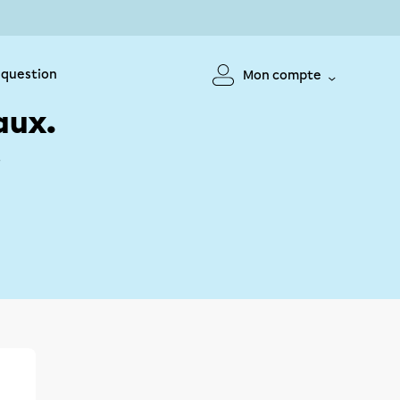
 question
Mon compte
aux.
!