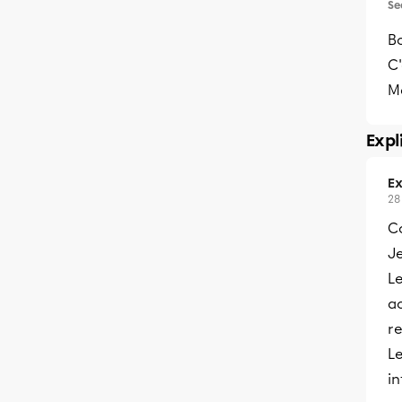
Se
B
C'
Me
Expl
Ex
28
C
Je
L
ac
r
Le
in