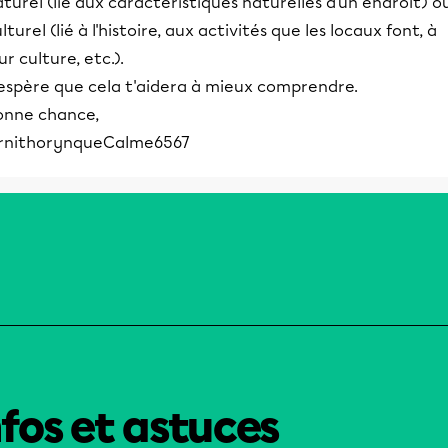
turel (lié aux caractéristiques naturelles d'un endroit) o
lturel (lié à l'histoire, aux activités que les locaux font, à
ur culture, etc.).
'espère que cela t'aidera à mieux comprendre.
onne chance,
rnithorynqueCalme6567
nfos et astuces