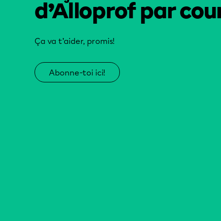
d’Alloprof par cour
Ça va t’aider, promis!
Abonne-toi ici!