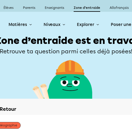
Élèves
Parents
Enseignants
Zone d’entraide
Allofrançais
Matières
Niveaux
Explorer
Poser une
Zone d’entraide est en trav
Retrouve ta question parmi celles déjà posées
Retour
Géographie