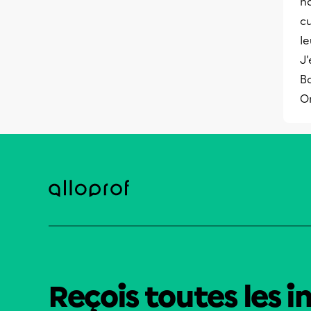
na
cu
le
J
B
O
Reçois toutes les i