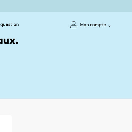
 question
Mon compte
aux.
!