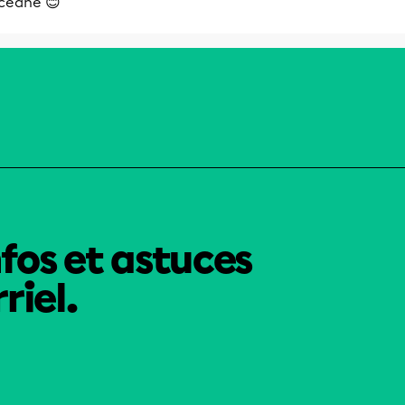
céane 😊
nfos et astuces
riel.