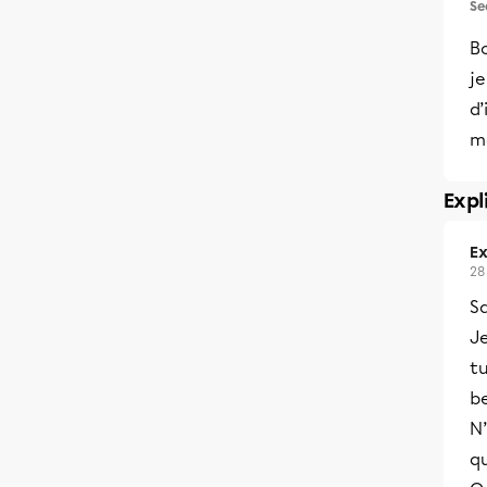
Se
Bo
je
d’
m
Expl
Ex
28
Sa
Je
tu
be
N’
qu