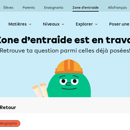
Élèves
Parents
Enseignants
Zone d’entraide
Allofrançais
Matières
Niveaux
Explorer
Poser une
Zone d’entraide est en trav
Retrouve ta question parmi celles déjà posées
Retour
Géographie