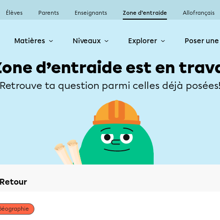
Élèves
Parents
Enseignants
Zone d’entraide
Allofrançais
Matières
Niveaux
Explorer
Poser une
Zone d’entraide est en trav
Retrouve ta question parmi celles déjà posées
Retour
Géographie