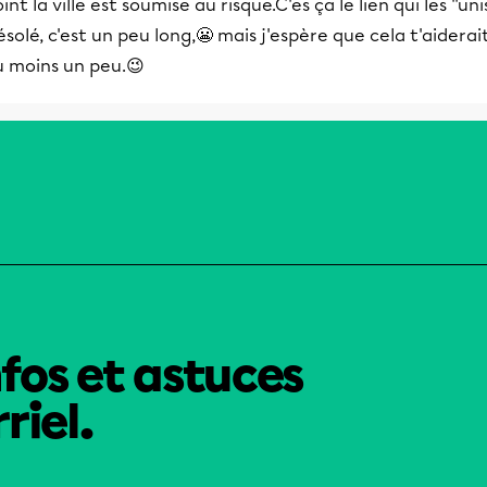
int la ville est soumise au risque.C'es ça le lien qui les ''unis'
solé, c'est un peu long,😬 mais j'espère que cela t'aiderai
u moins un peu.😉
nfos et astuces
riel.