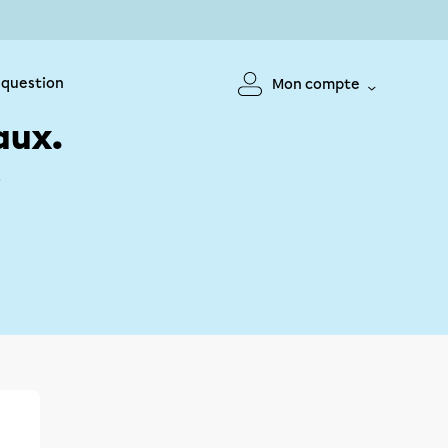
 question
Mon compte
aux.
!