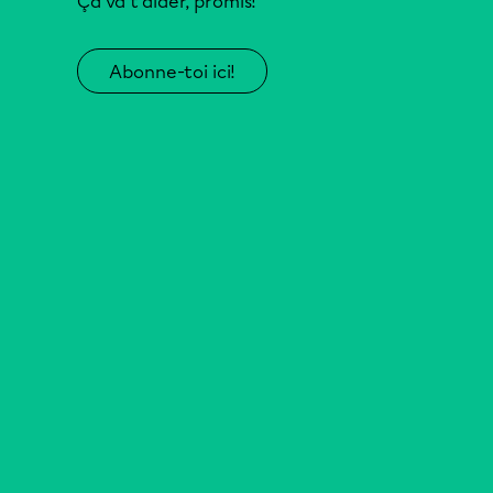
Ça va t’aider, promis!
Abonne-toi ici!