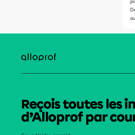
po
Dé
a
Reçois toutes les i
d’Alloprof par cour