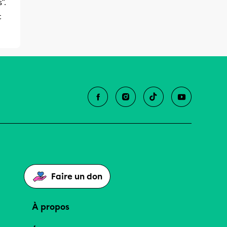
'.
t
Faire un don
À propos