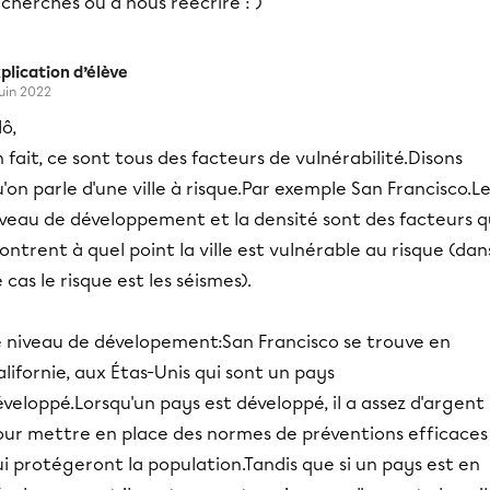
cherches ou à nous réécrire : )
plication d’élève
juin 2022
lô,
 fait, ce sont tous des facteurs de vulnérabilité.Disons
'on parle d'une ville à risque.Par exemple San Francisco.L
iveau de développement et la densité sont des facteurs q
ntrent à quel point la ville est vulnérable au risque (dan
 cas le risque est les séismes).
e niveau de dévelopement:San Francisco se trouve en
lifornie, aux Étas-Unis qui sont un pays
veloppé.Lorsqu'un pays est développé, il a assez d'argent
our mettre en place des normes de préventions efficaces
i protégeront la population.Tandis que si un pays est en