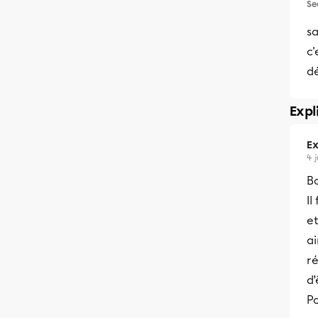
Se
sa
c'
d
Expl
Ex
4 
Bo
Il
et
ai
r
d’
Po