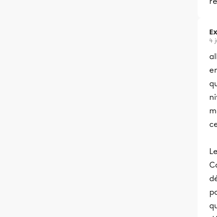
re
Ex
4 
al
en
qu
n
mo
ce
L
Ca
dé
p
qu