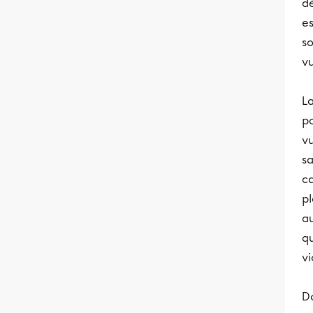
dé
es
so
vu
La
po
v
sa
ca
pl
au
q
vi
D