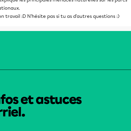
?1 endstream endobj startxref 0 %%EOF 86 0 obj >stream h?
ationaux.
```a``???? ???? ?? ?xs"P???栚?I?
n travail :D N'hésite pas si tu as d'autres questions :)
nfos et astuces
riel.