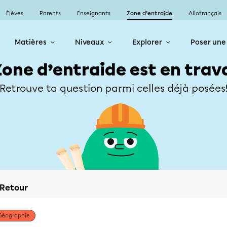
Élèves
Parents
Enseignants
Zone d’entraide
Allofrançais
Matières
Niveaux
Explorer
Poser une
Zone d’entraide est en trav
Retrouve ta question parmi celles déjà posées
Retour
Géographie