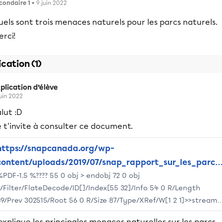
condaire 1
• 9 juin 2022
els sont trois menaces naturels pour les parcs naturels.
rci!
ication (1)
plication d’élève
juin 2022
lut :D
 t'invite à consulter ce document.
https://snapcanada.org/wp-
content/uploads/2019/07/snap_rapport_sur_les_parcs
PDF-1.5 %???? 55 0 obj > endobj 72 0 obj
2012.pdf
>/Filter/FlateDecode/ID[]/Index[55 32]/Info 54 0 R/Length
89/Prev 302515/Root 56 0 R/Size 87/Type/XRef/W[1 2 1]>>stream
?bbd``b`?$A?} ?2 H?L\??r?Hp???.?N ??b??t?d?? ?u@?*?????????H.?q??
 explique les principales menaces naturelles sur les parcs