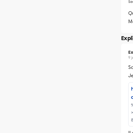
Se
Qu
Me
Expl
Ex
9 
Sa
Je
%
h
Il