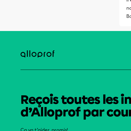
K
n
b
Bo
Reçois toutes les i
d’Alloprof par cour
Ça va t’aider, promis!