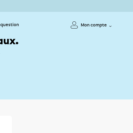
 question
Mon compte
aux.
!