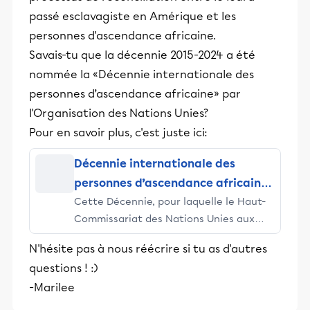
passé esclavagiste en Amérique et les
personnes d'ascendance africaine.
Savais-tu que la décennie 2015-2024 a été
nommée la «Décennie internationale des
personnes d’ascendance africaine» par
l'Organisation des Nations Unies?
Pour en savoir plus, c'est juste ici:
Décennie internationale des
personnes d’ascendance africaine
Cette Décennie, pour laquelle le Haut-
(2015-2024)
Commissariat des Nations Unies aux
droits de l’homme (HCDH) a été désigné
N'hésite pas à nous réécrire si tu as d'autres
comme Agence chef de file, a pour
questions ! :)
objectif principal de renforcer les
-Marilee
actions et mesures garantissant le plein
exercice des droits économiques,