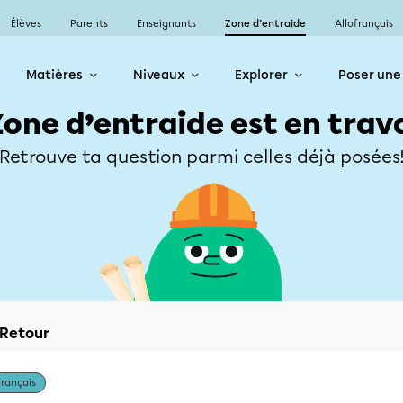
Élèves
Parents
Enseignants
Zone d’entraide
Allofrançais
Matières
Niveaux
Explorer
Poser une
Zone d’entraide est en trav
Retrouve ta question parmi celles déjà posées
Retour
Français