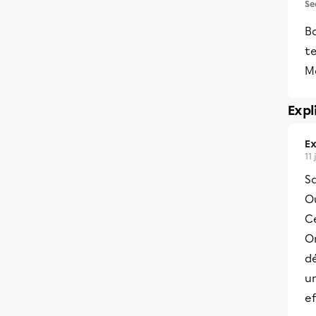
Se
Bo
te
Me
Expl
Ex
11 
Sa
Ou
C
O
dé
u
e