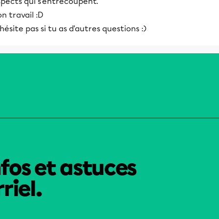
spects qui s'entrecoupent.
n travail :D
hésite pas si tu as d'autres questions :)
nfos et astuces
riel.