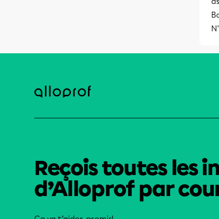
a
Bo
N'
Reçois toutes les i
d’Alloprof par cour
Ça va t’aider, promis!