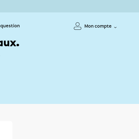
 question
Mon compte
aux.
!