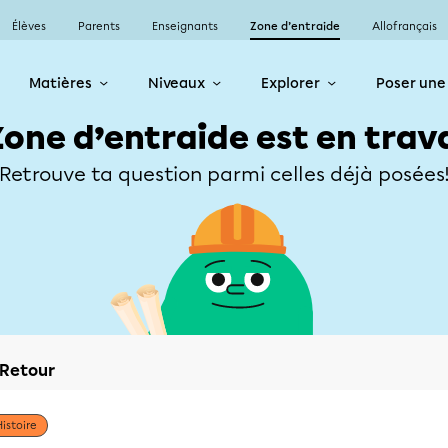
Élèves
Parents
Enseignants
Zone d’entraide
Allofrançais
Matières
Niveaux
Explorer
Poser une
Zone d’entraide est en trav
Retrouve ta question parmi celles déjà posées
Retour
Histoire