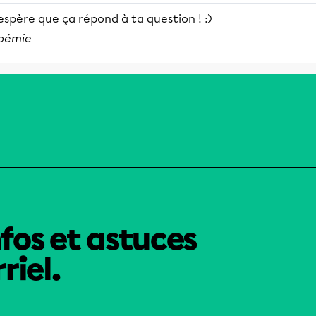
espère que ça répond à ta question ! :)
oémie
nfos et astuces
riel.