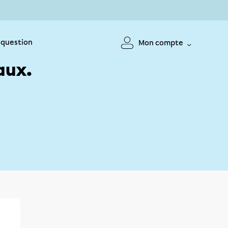
 question
Mon compte
aux.
!