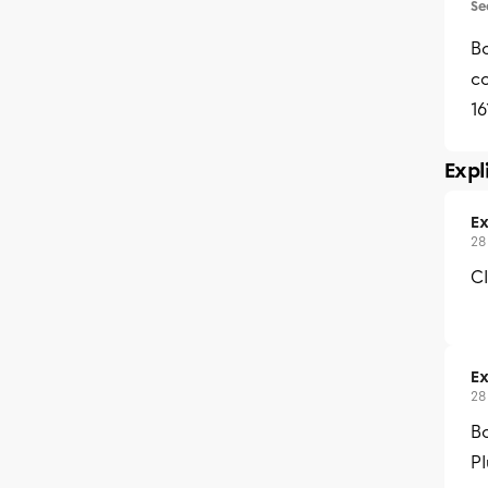
Se
B
co
16
Expl
Ex
28
Cl
Ex
28
Bo
Pl