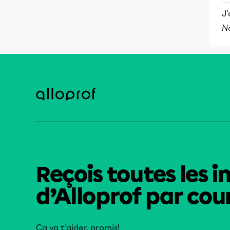
J'
N
Reçois toutes les i
d’Alloprof par cour
Ça va t’aider, promis!