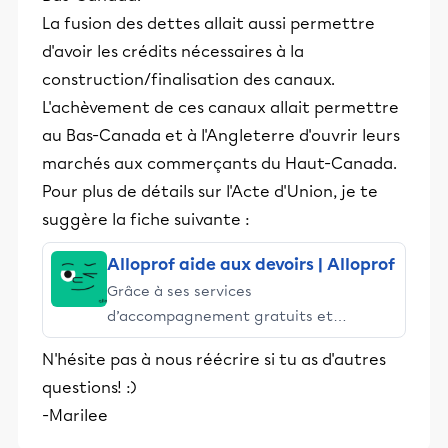
La fusion des dettes allait aussi permettre
d'avoir les crédits nécessaires à la
construction/finalisation des canaux.
L'achèvement de ces canaux allait permettre
au Bas-Canada et à l'Angleterre d'ouvrir leurs
marchés aux commerçants du Haut-Canada.
Pour plus de détails sur l'Acte d'Union, je te
suggère la fiche suivante :
Alloprof aide aux devoirs | Alloprof
Grâce à ses services
d’accompagnement gratuits et
stimulants, Alloprof engage les élèves
N'hésite pas à nous réécrire si tu as d'autres
et leurs parents dans la réussite
questions! :)
éducative.
-Marilee