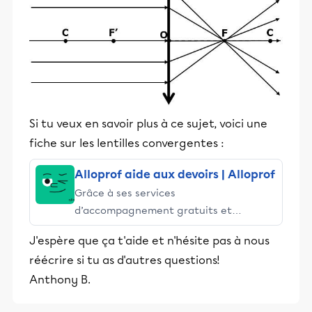
Si tu veux en savoir plus à ce sujet, voici une
fiche sur les lentilles convergentes :
Alloprof aide aux devoirs | Alloprof
Grâce à ses services
d’accompagnement gratuits et
stimulants, Alloprof engage les élèves
J'espère que ça t'aide et n'hésite pas à nous
et leurs parents dans la réussite
réécrire si tu as d'autres questions!
éducative.
Anthony B.