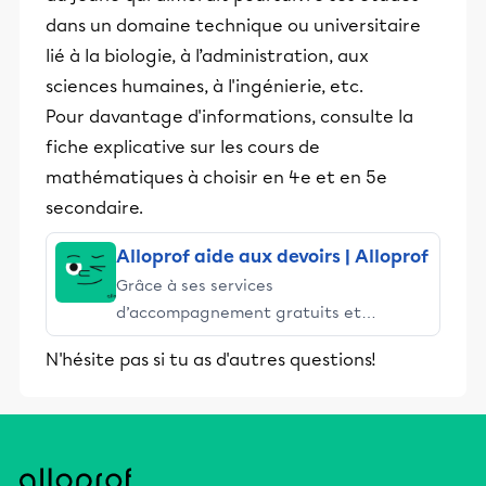
dans un domaine technique ou universitaire
lié à la biologie, à l’administration, aux
sciences humaines, à l'ingénierie, etc.
Pour davantage d'informations, consulte la
fiche explicative sur les cours de
mathématiques à choisir en 4e et en 5e
secondaire.
Alloprof aide aux devoirs | Alloprof
Grâce à ses services
d’accompagnement gratuits et
stimulants, Alloprof engage les élèves
N'hésite pas si tu as d'autres questions!
et leurs parents dans la réussite
éducative.