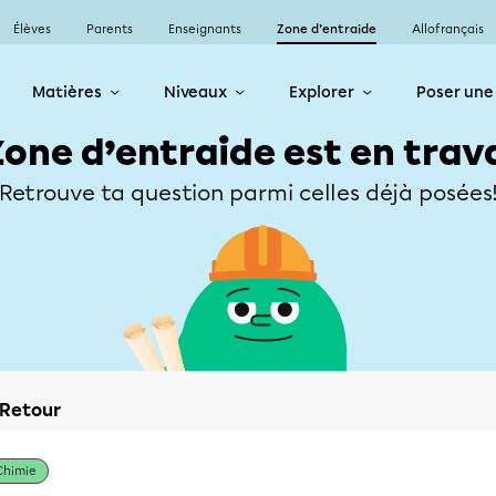
Élèves
Parents
Enseignants
Zone d’entraide
Allofrançais
Matières
Niveaux
Explorer
Poser une
Zone d’entraide est en trav
Retrouve ta question parmi celles déjà posées
Retour
Chimie