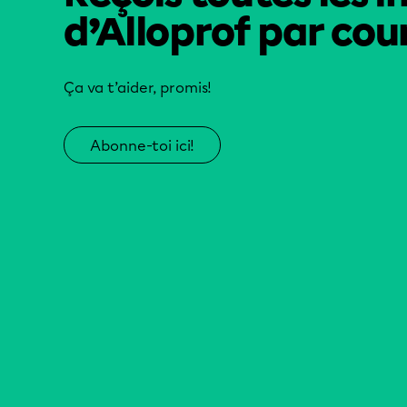
d’Alloprof par cour
Ça va t’aider, promis!
Abonne-toi ici!