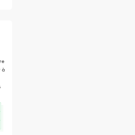
re
r à
s