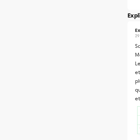
Expl
Ex
29 
S
M
L
et
pl
q
et