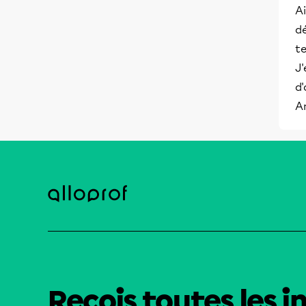
Ai
d
te
J'
d'
A
Reçois toutes les i