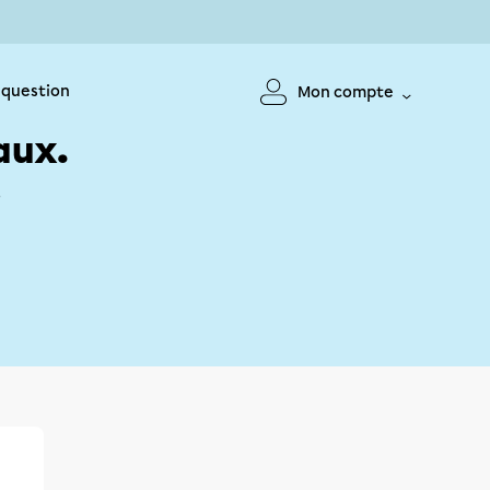
 question
Mon compte
aux.
!