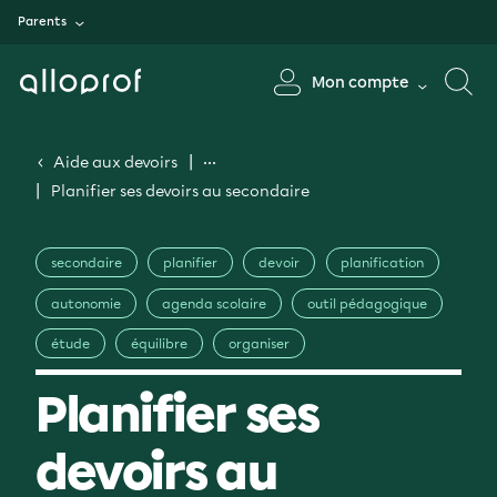
Parents
Mon compte
Aide aux devoirs
Planifier ses devoirs au secondaire
secondaire
planifier
devoir
planification
autonomie
agenda scolaire
outil pédagogique
étude
équilibre
organiser
Planifier ses
devoirs au