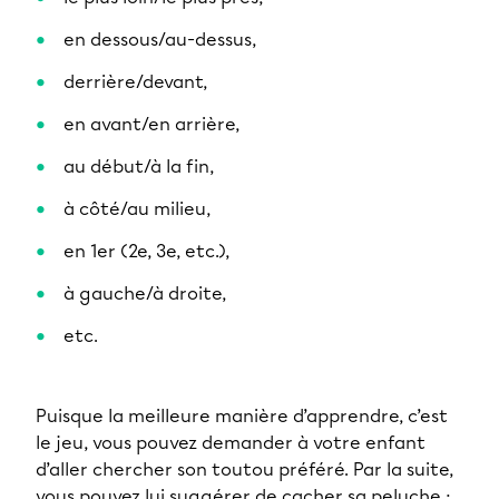
en dessous/au-dessus,
derrière/devant,
en avant/en arrière,
au début/à la fin,
à côté/
au milieu,
en 1
er
(2
e
, 3
e
, etc.),
à gauche/à droite,
etc.
Puisque la meilleure manière d’apprendre, c’est
le jeu, vous pouvez demander à votre enfant
d’aller chercher son toutou préféré. Par la suite,
vous pouvez lui suggérer de cacher sa peluche :