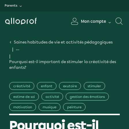
Parents
Mon compte
Saines habitudes de vie et activités pédagogiques
Pourquoi est-il important de stimuler la créativité des
enfants?
créativité
enfant
exutoire
stimuler
estime de soi
activité
gestion des émotions
motivation
musique
peinture
Pourquoi est-il