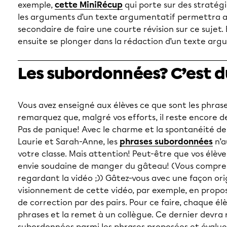
exemple,
cette MiniRécup
qui porte sur des stratég
les arguments d’un texte argumentatif permettra au
secondaire de faire une courte révision sur ce sujet. E
ensuite se plonger dans la rédaction d’un texte arg
Les subordonnées? C’est 
Vous avez enseigné aux élèves ce que sont les phras
remarquez que, malgré vos efforts, il reste encore de
Pas de panique! Avec le charme et la spontanéité de
Laurie et Sarah-Anne, les
phrases subordonnées
n’a
votre classe. Mais attention! Peut-être que vos élèv
envie soudaine de manger du gâteau! (Vous compre
regardant la vidéo ;)) Gâtez-vous avec une façon ori
visionnement de cette vidéo, par exemple, en propo
de correction par des pairs. Pour ce faire, chaque élè
phrases et la remet à un collègue. Ce dernier devra 
subordonnées parmi les phrases proposées et évaluer 