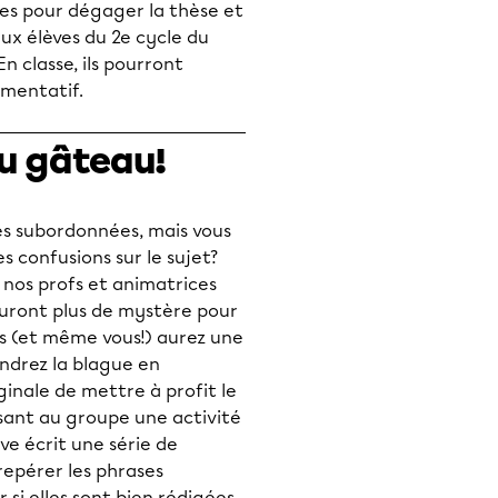
ies pour dégager la thèse et
x élèves du 2e cycle du
n classe, ils pourront
umentatif.
du gâteau!
es subordonnées, mais vous
s confusions sur le sujet?
 nos profs et animatrices
uront plus de mystère pour
es (et même vous!) aurez une
ndrez la blague en
ginale de mettre à profit le
sant au groupe une activité
ve écrit une série de
repérer les phrases
si elles sont bien rédigées.