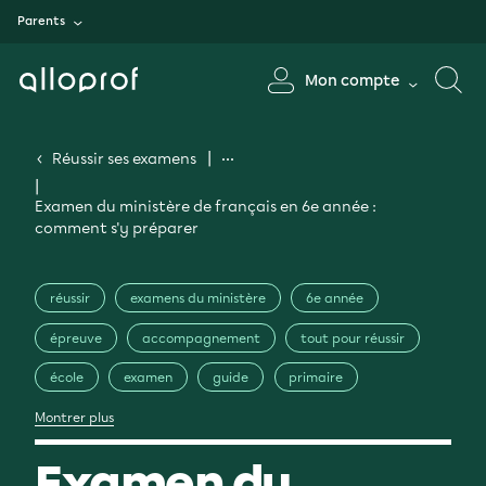
Parents
Mon compte
Réussir ses examens
Examen du ministère de français en 6e année :
comment s'y préparer
réussir
examens du ministère
6e année
épreuve
accompagnement
tout pour réussir
école
examen
guide
primaire
Montrer plus
Examen du