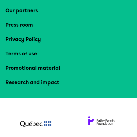
Our partners
Press room
Privacy Policy
Terms of use
Promotional material
Research and impact