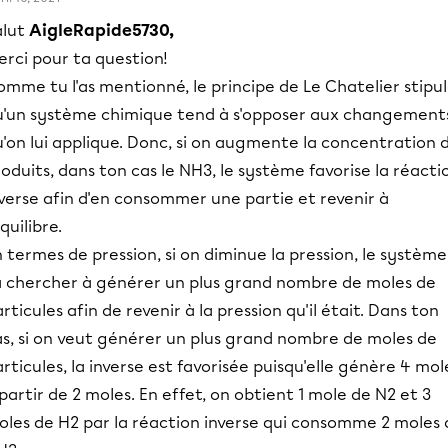
alut
AigleRapide5730,
rci pour ta question!
mme tu l'as mentionné, le principe de Le Chatelier stipu
u'un système chimique tend à s'opposer aux changement
'on lui applique. Donc, si on augmente la concentration 
oduits, dans ton cas le NH3, le système favorise la réacti
verse afin d'en consommer une partie et revenir à
équilibre.
 termes de pression, si on diminue la pression, le système
a chercher à générer un plus grand nombre de moles de
rticules afin de revenir à la pression qu'il était. Dans ton
as, si on veut générer un plus grand nombre de moles de
rticules, la inverse est favorisée puisqu'elle génère 4 mol
partir de 2 moles. En effet, on obtient 1 mole de N2 et 3
oles de H2 par la réaction inverse qui consomme 2 moles 