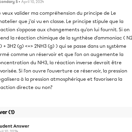
condary 5
• April 10, 2024
e veux valider ma compréhension du principe de Le
atelier que j'ai vu en classe. Le principe stipule que la
action s'oppose aux changements qu'on lui fournit. Si on
rend la réaction chimique de la synthèse d'ammoniac ( N
) + 3H2 (g) <=> 2NH3 (g) ) qui se passe dans un système
ermé comme un réservoir et que l'on on augemente la
ncentration du NH3, la réaction inverse devrait être
vorisée. Si l'on ouvre l'ouverture ce réservoir, la pression
égalisera à la pression atmosphérique et favorisera la
éaction directe ou non?
er (1)
tudent Answer
ril 10, 2024