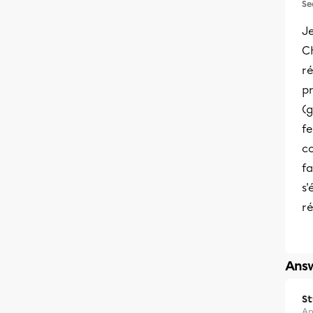
Se
J
Ch
ré
p
(g
f
co
fa
s'
r
Answ
S
Ap