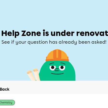
Students
Parents
Teachers
Help Zone
Allofrançais
e
Subjects
Grades
Explore
Ask a que
 Help Zone is under renovat
See if your question has already been asked!
Back
Chemistry