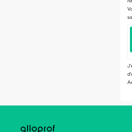
N
Vo
sa
J'
d'
A