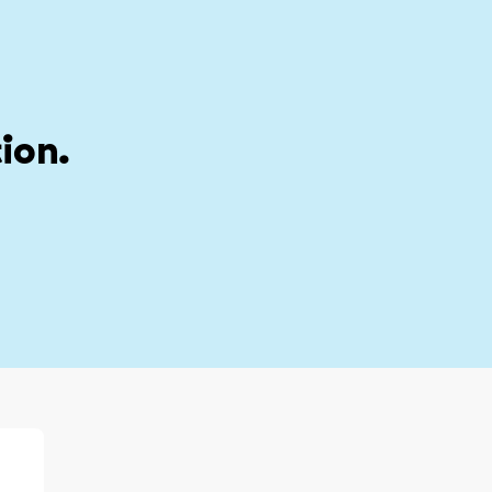
stion
My account
ion.