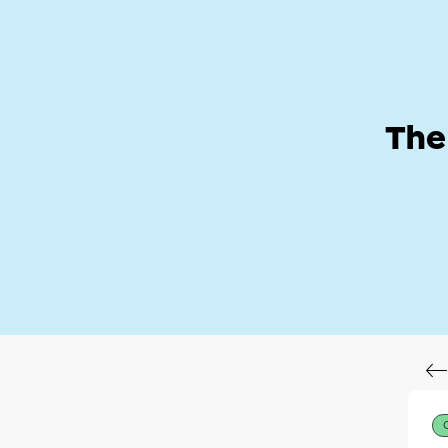
Help Zone
Hom
The