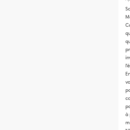
S
Me
Co
q
qu
pr
in
l'
En
v
pa
c
pa
à 
m