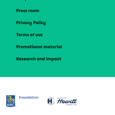
Press room
Privacy Policy
Terms of use
Promotional material
Research and impact