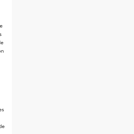
le
s
de
on
es
de