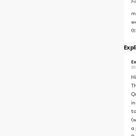
Pr
m
w
(
Expl
Ex
30
H
Th
Q
in
t
(
a 