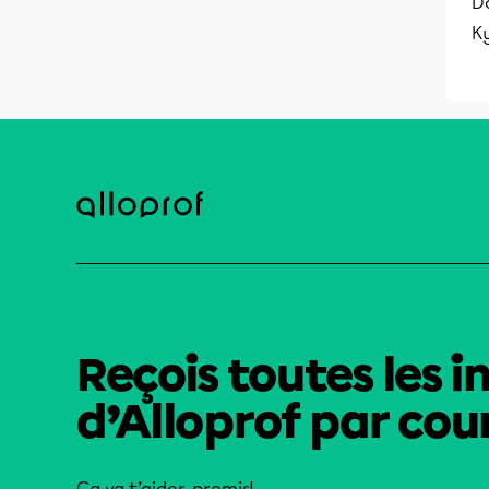
Do
K
Reçois toutes les i
d’Alloprof par cour
Ça va t’aider, promis!