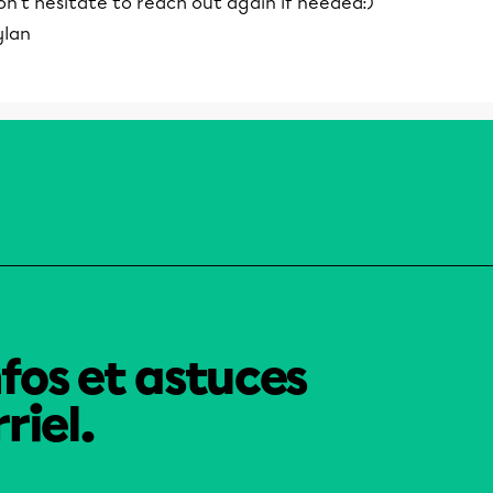
n't hesitate to reach out again if needed:)
ylan
nfos et astuces
riel.