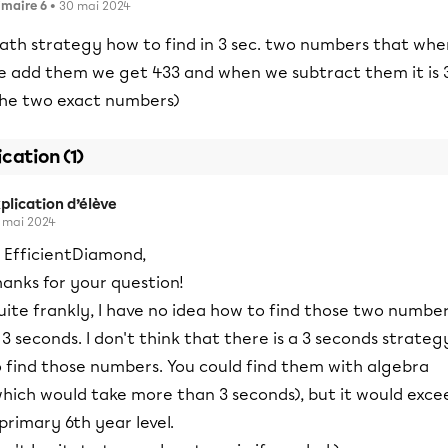
imaire 6
• 30 mai 2024
ath strategy how to find in 3 sec. two numbers that whe
e add them we get 433 and when we subtract them it is 
the two exact numbers)
ication (1)
plication d’élève
 mai 2024
i EfficientDiamond,
anks for your question!
uite frankly, I have no idea how to find those two numbe
 3 seconds. I don't think that there is a 3 seconds strateg
o find those numbers. You could find them with algebra
which would take more than 3 seconds), but it would exce
primary 6th year level.