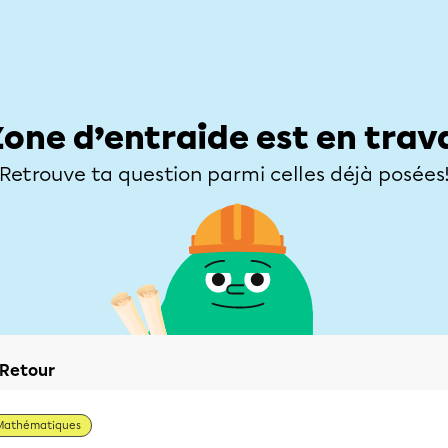
Élèves
Parents
Enseignants
Zone d’entraide
Allofrançais
Matières
Niveaux
Explorer
Poser une
Zone d’entraide est en trav
Retrouve ta question parmi celles déjà posées
Retour
Mathématiques