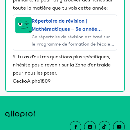
toute la matière que tu vois cette année:
Répertoire de révision |
Mathématiques — 5e année
Ce répertoire de révision est basé sur
primaire
le Programme de formation de l’école
québécoise du ministère de l’Éducation
Si tu as d’autres questions plus spécifiques,
du Québec (MEQ). Si tu souhaites
n’hésite pas à revenir sur la Zone d’entraide
réviser l’ensemble des notions de tes
pour nous les poser.
cours de mathématiques de 5e année,
tu peux l’utiliser, mais tu dois savoir
GeckoAlpha1809
qu’il peut y avoir des différences entre
ce que tu as vu en classe et cette liste
en raison des différents manuels
utilisés et des programmes particuliers.