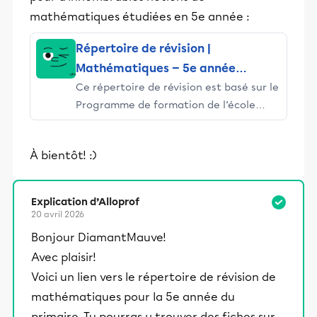
mathématiques étudiées en 5e année :
Répertoire de révision |
Mathématiques — 5e année
Ce répertoire de révision est basé sur le
primaire
Programme de formation de l’école
québécoise du ministère de l’Éducation
du Québec (MEQ). Si tu souhaites réviser
À bientôt! :)
l’ensemble des notions de tes cours de
mathématiques de 5e année, tu peux
l’utiliser, mais tu dois savoir qu’il peut y
Explication d’Alloprof
avoir des différences entre ce que tu as
20 avril 2026
vu en classe et cette liste en raison des
Bonjour DiamantMauve!
différents manuels utilisés et des
Avec plaisir!
programmes particuliers.
Voici un lien vers le répertoire de révision de
mathématiques pour la 5e année du
primaire. Tu pourras y trouver des fiches sur