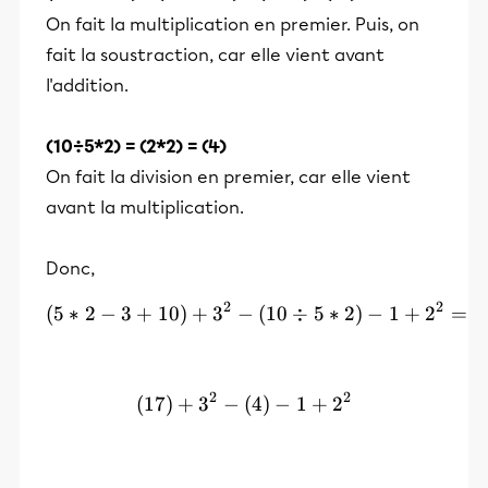
On fait la multiplication en premier. Puis, on
fait la soustraction, car elle vient avant
l'addition.
(10÷5*2) = (2*2) = (4)
On fait la division en premier, car elle vient
avant la multiplication.
Donc,
2
2
(
5
∗
2
−
3
+
10
)
+
3
−
(5*2-3+10)+3^2-(10\div5
(
10
÷
5
∗
2
)
−
1
+
2
=
2
2
(
17
)
+
3
−
(17)+3^2-(4)-1+2^2
(
4
)
−
1
+
2