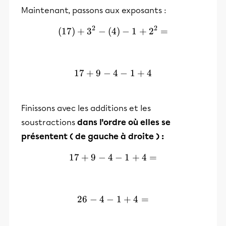
Maintenant, passons aux exposants :
2
2
(
17
)
+
3
−
(
4
(17)+3^2-(4)-1+2^2 =
)
−
1
+
2
=
17
+
9
−
17 + 9 -4 -1 +4
4
−
1
+
4
Finissons avec les additions et les
soustractions
dans l'ordre où elles se
présentent ( de gauche à droite ) :
17
+
9
−
4
17 + 9 -4 -1 +4 =
−
1
+
4
=
26
−
4
−
26 -4 -1 +4 =
1
+
4
=