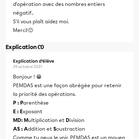
d'opération avec des nombres entiers
négatif..
S'il vous plaît aidez moi.
Merci!🙂
Explication (1)
Explication d’élève
29 octobre 2021
Bonjour ! 😁
PEMDAS est une façon abrégée pour retenir
la priorité des opérations.
P : P
arenthèse
E : E
xposant
MD: M
ultiplication et
D
ivision
AS : A
ddition et
S
oustraction
Comme tu peux le voir, PEMDAS est un moyen