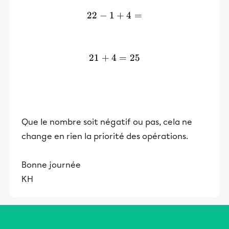
22
−
1
22 - 1 + 4 =
+
4
=
21
+
4
21 + 4 = 25
=
25
Que le nombre soit négatif ou pas, cela ne
change en rien la priorité des opérations.
Bonne journée
KH