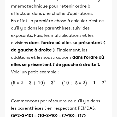
mnémotechnique pour retenir ordre à
effectuer dans une chaîne d'opérations.
En effet, la première chose à calculer c'est ce
qu'il y a dans les parenthèses, suivi des
exposants. Puis, les multiplications et les
divisions
dans l'ordre où elles se présentent (
de gauche à droite )
. Finalement, les
additions et les soustractions
dans l'ordre où
elles se présentent ( de gauche à droite ).
Voici un petit exemple :
2
2
(
5
∗
2
−
3
+
10
)
+
3
−
(5*2-3+10)+3^2-(10\div5
(
10
÷
5
∗
2
)
−
1
+
2
Commençons par résoudre ce qu'il y a dans
les parenthèses ( en respectant PEMDAS:
(5*2-3+10) = (10-3+10) = (7+10)= (17)