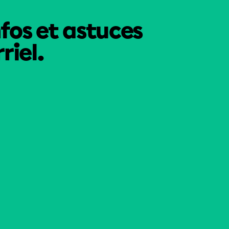
nfos et astuces
riel.