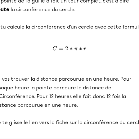
 pointe de l'aiguille à fait un tour complet, c'est à dire
oute
la circonférence du cercle.
 tu calcule la circonférence d'un cercle avec cette formul
=
2
C = 2*π*r
∗
∗
C
π
r
 vas trouver la distance parcourue en une heure. Pour
haque heure la pointe parcoure la distance de
Circonférence. Pour 12 heures elle fait donc 12 fois la
istance parcourue en une heure.
 te glisse le lien vers la fiche sur la circonférence du cercl