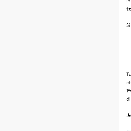
la
t
Si
Tu
c
1*
d
Je