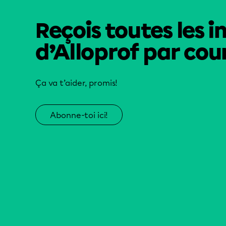
Reçois toutes les i
d’Alloprof par cour
Ça va t’aider, promis!
Abonne-toi ici!