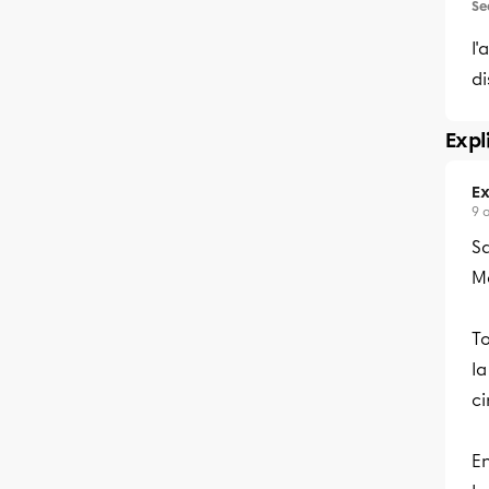
Se
l'
di
Expl
Ex
9 
Sa
Me
To
la
ci
E