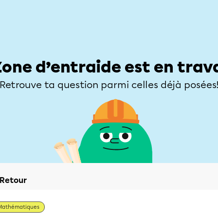
Élèves
Parents
Enseignants
Zone d’entraide
Allofrançais
Matières
Niveaux
Explorer
Poser une
Zone d’entraide est en trav
Retrouve ta question parmi celles déjà posées
Retour
Mathématiques