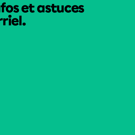
nfos et astuces
riel.