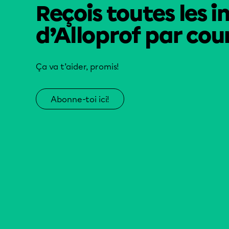
Reçois toutes les i
d’Alloprof par cour
Ça va t’aider, promis!
Abonne-toi ici!