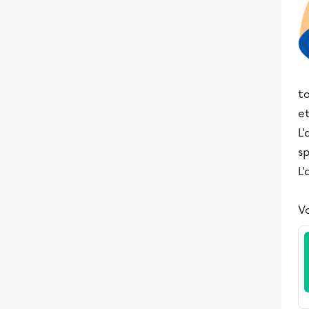
to
et
L'
sp
L'
Vo