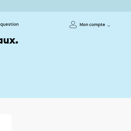
 question
Mon compte
aux.
!