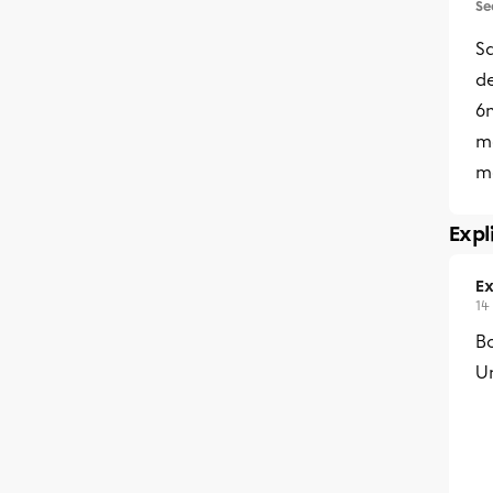
Se
S
de
6m
m
mo
Expl
Ex
14
Bo
Un