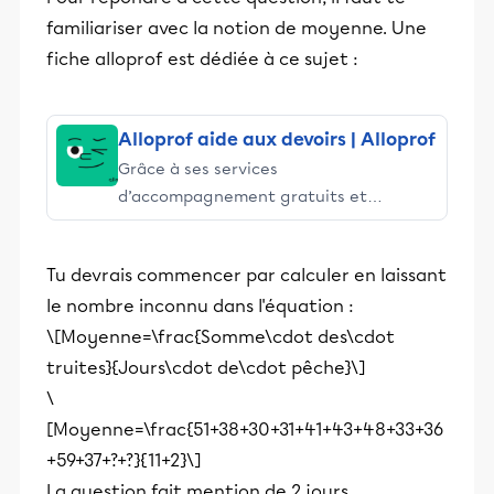
familiariser avec la notion de moyenne. Une
fiche alloprof est dédiée à ce sujet :
Alloprof aide aux devoirs | Alloprof
Grâce à ses services
d’accompagnement gratuits et
stimulants, Alloprof engage les élèves
et leurs parents dans la réussite
Tu devrais commencer par calculer en laissant
éducative.
le nombre inconnu dans l'équation :
\[Moyenne=\frac{Somme\cdot des\cdot
truites}{Jours\cdot de\cdot pêche}\]
\
[Moyenne=\frac{51+38+30+31+41+43+48+33+36
+59+37+?+?}{11+2}\]
La question fait mention de 2 jours