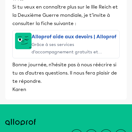
Si tu veux en connaître plus sur le IIIe Reich et
la Deuxième Guerre mondiale, je t’invite à
consulter la fiche suivante :
Alloprof aide aux devoirs | Alloprof
Grâce à ses services
d’accompagnement gratuits et
stimulants, Alloprof engage les élèves
Bonne journée, n'hésite pas à nous réécrire si
et leurs parents dans la réussite
tu as d'autres questions. Il nous fera plaisir de
éducative.
te répondre.
Karen