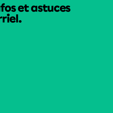
nfos et astuces
riel.