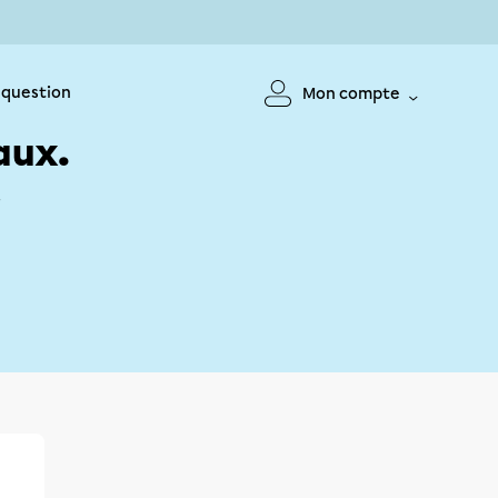
 question
Mon compte
aux.
!