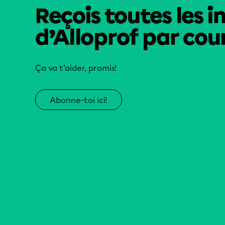
Reçois toutes les i
d’Alloprof par cour
Ça va t’aider, promis!
Abonne-toi ici!