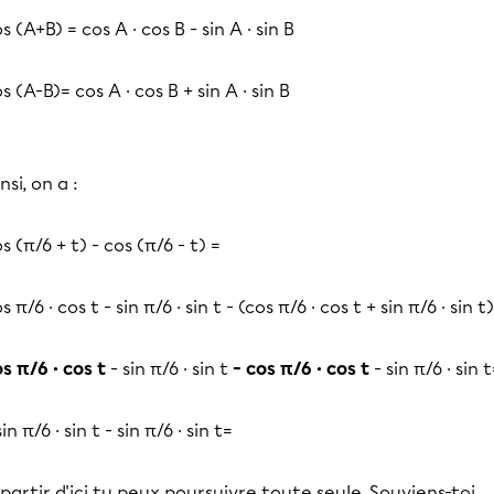
s (A+B) = cos A · cos B - sin A · sin B
s (A-B)= cos A · cos B + sin A · sin B
nsi, on a :
s (π/6 + t) - cos (π/6 - t) =
s π/6 · cos t - sin π/6 · sin t - (cos π/6 · cos t + sin π/6 · sin t)
s π/6 · cos t
- sin π/6 · sin t
- cos π/6 · cos t
- sin π/6 · sin 
sin π/6 · sin t - sin π/6 · sin t=
partir d'ici tu peux poursuivre toute seule. Souviens-toi