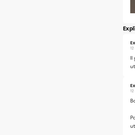
Expl
Ex
12
Il
ut
Ex
12
B
P
ut