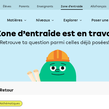
Élèves
Parents
Enseignants
Zone d’entraide
Allofrançais
Matières
Niveaux
Explorer
Poser une
Zone d’entraide est en trav
Retrouve ta question parmi celles déjà posées
Retour
Mathématiques