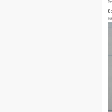
Se
B
su