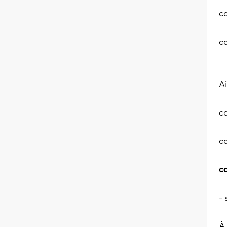
co
co
Ai
co
co
co
- 
À 