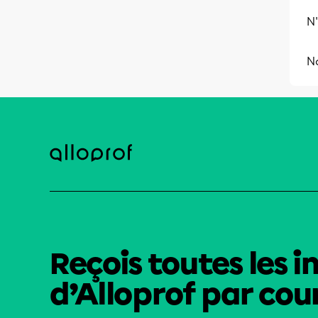
N'
N
Reçois toutes les i
d’Alloprof par cour