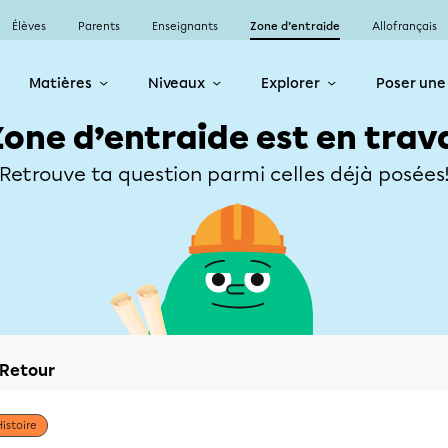
Élèves
Parents
Enseignants
Zone d’entraide
Allofrançais
Matières
Niveaux
Explorer
Poser une
Zone d’entraide est en trav
Retrouve ta question parmi celles déjà posées
Retour
Histoire