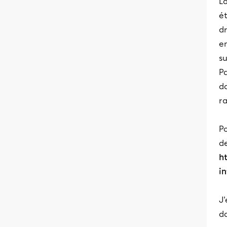
La
é
d
en
su
Pa
da
r
Po
de
ht
i
J'
da