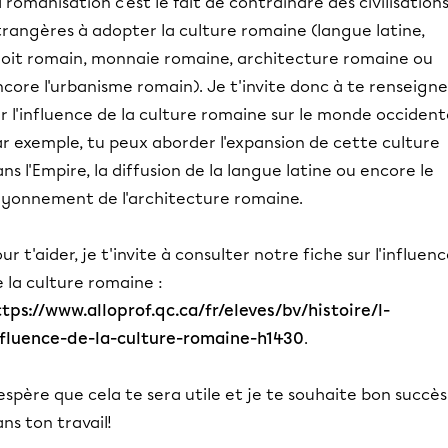
 romanisation c'est le fait de contraindre des civilisation
trangères à adopter la culture romaine (langue latine,
roit romain, monnaie romaine, architecture romaine ou
core l'urbanisme romain). Je t'invite donc à te renseigne
r l'influence de la culture romaine sur le monde occidenta
r exemple, tu peux aborder l'expansion de cette culture
ns l'Empire, la diffusion de la langue latine ou encore le
ayonnement de l'architecture romaine.
ur t'aider, je t'invite à consulter notre fiche sur l'influen
 la culture romaine :
tps://www.alloprof.qc.ca/fr/eleves/bv/histoire/l-
nfluence-de-la-culture-romaine-h1430
.
espère que cela te sera utile et je te souhaite bon succès
ns ton travail!