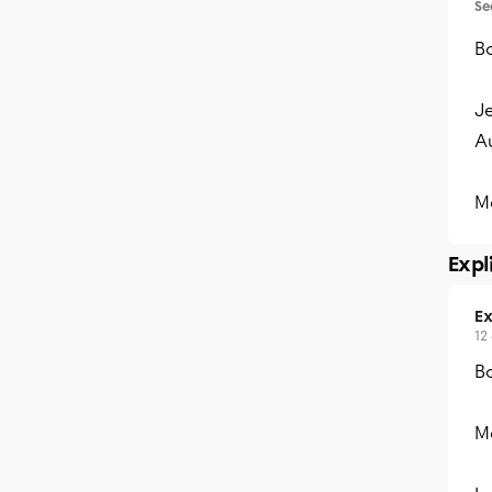
Se
Bo
Je
Au
Me
Expl
Ex
12
B
Me