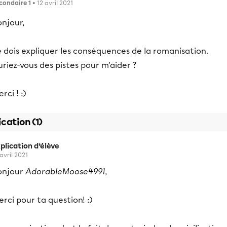
condaire 1
• 12 avril 2021
njour,
 dois expliquer les conséquences de la romanisation.
riez-vous des pistes pour m'aider ?
rci ! :)
ication (1)
plication d’élève
 avril 2021
onjour
AdorableMoose4991
,
rci pour ta question! :)