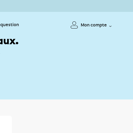
 question
Mon compte
aux.
!