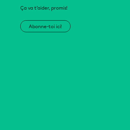
Ça va t’aider, promis!
Abonne-toi ici!