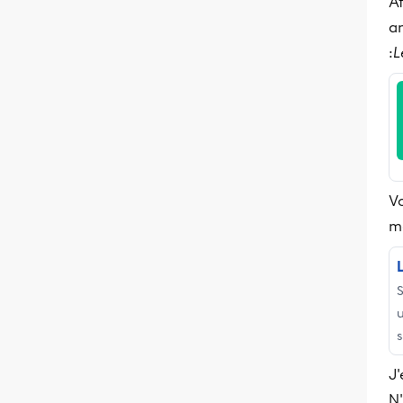
A
am
:
L
Vo
m
S
u
s
J'
N'