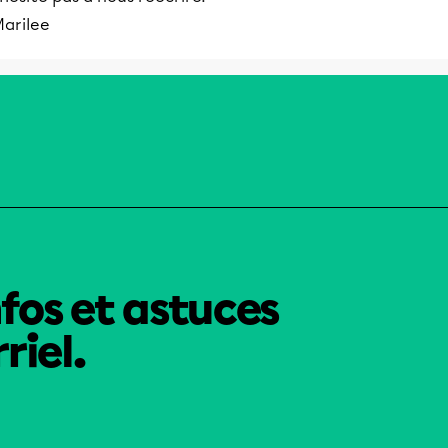
Marilee
nfos et astuces
riel.