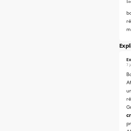
Se
bo
ré
m
Expl
Ex
7 
Bo
Af
u
r
G
c
p