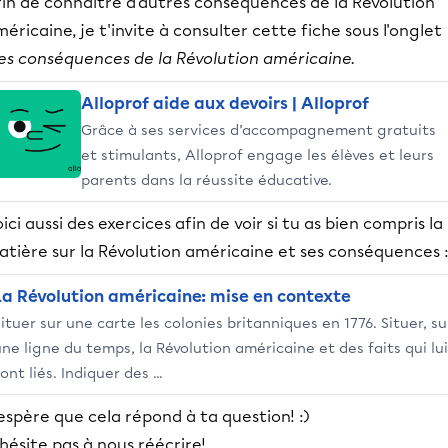
fin de connaître d'autres conséquences de la Révolution
éricaine, je t'invite à consulter cette fiche sous l'onglet
es conséquences de la Révolution américaine.
Alloprof aide aux devoirs | Alloprof
Grâce à ses services d’accompagnement gratuits
et stimulants, Alloprof engage les élèves et leurs
parents dans la réussite éducative.
ici aussi des exercices afin de voir si tu as bien compris la
atière sur la Révolution américaine et ses conséquences 
La Révolution américaine: mise en contexte
ituer sur une carte les colonies britanniques en 1776. Situer, su
ne ligne du temps, la Révolution américaine et des faits qui lui
ont liés. Indiquer des ...
espère que cela répond à ta question! :)
hésite pas à nous réécrire!