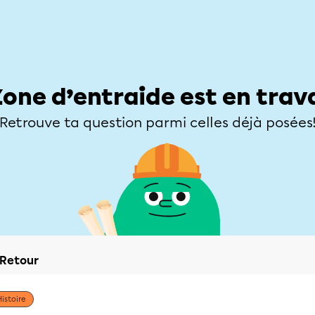
Élèves
Parents
Enseignants
Zone d’entraide
Allofrançais
Matières
Niveaux
Explorer
Poser une
Zone d’entraide est en trav
Retrouve ta question parmi celles déjà posées
Retour
Histoire