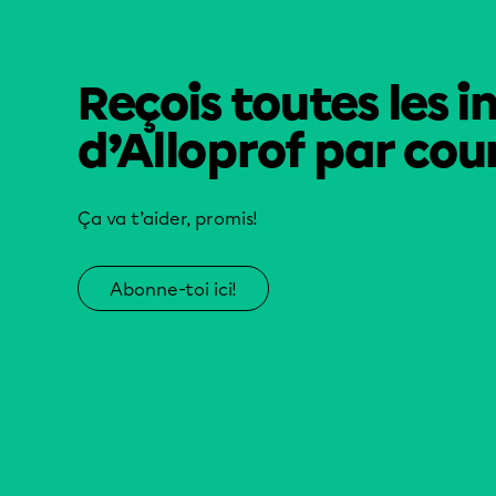
Reçois toutes les i
d’Alloprof par cour
Ça va t’aider, promis!
Abonne-toi ici!