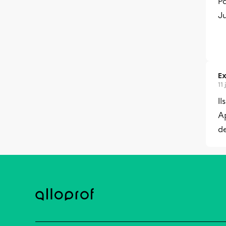
Pa
Ju
Ex
11
Il
Ap
de