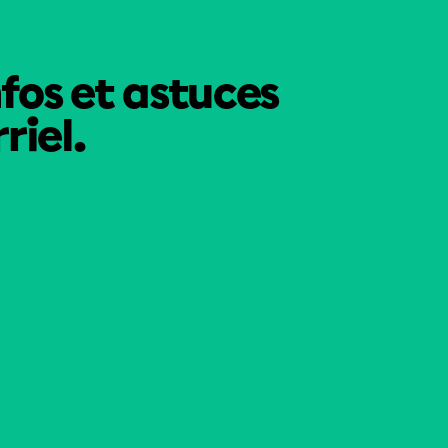
nfos et astuces
riel.