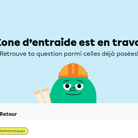
Élèves
Parents
Enseignants
Zone d’entraide
Allofrançais
Matières
Niveaux
Explorer
Poser une
Zone d’entraide est en trav
Retrouve ta question parmi celles déjà posées
Retour
Mathématiques