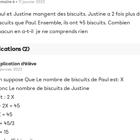
imaire 6
• 11 janvier 2022
ul et Justine mangent des biscuits. Justine a 2 fois plus 
scuits que Paul. Ensemble, ils ont 45 biscuits. Combien
hacun en a-t-il je ne comprends rien
ications (2)
plication d’élève
 janvier 2022
n suppose Que Le nombre de biscuits de Paul est: X
onc Le nombre de biscuits de Justine
t : 2 X
 2X = 45
 = 45
= 45/3
= 15