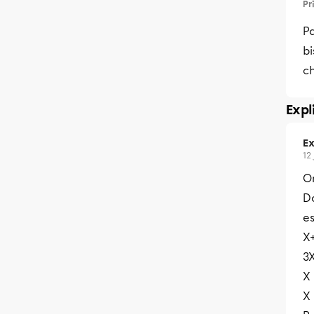
Pr
Pa
bi
c
Expl
Ex
12
O
D
es
X+
3X
X 
X 