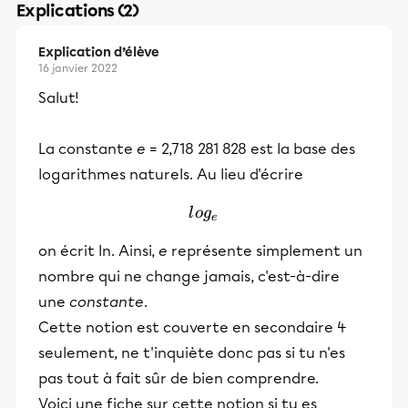
Explications (2)
Explication d’élève
16 janvier 2022
Salut!
La constante
e
= 2,718 281 828 est la base des
logarithmes naturels. Au lieu d'écrire
log_{e}
l
o
g
e
on écrit ln. Ainsi,
e
représente simplement un
nombre qui ne change jamais, c'est-à-dire
une
constante
.
Cette notion est couverte en secondaire 4
seulement, ne t'inquiète donc pas si tu n'es
pas tout à fait sûr de bien comprendre.
Voici une fiche sur cette notion si tu es