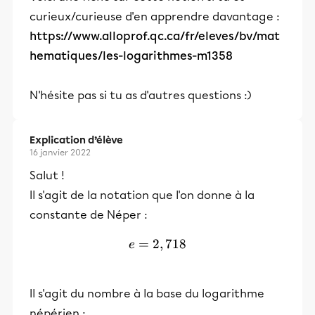
curieux/curieuse d'en apprendre davantage :
https://www.alloprof.qc.ca/fr/eleves/bv/mat
hematiques/les-logarithmes-m1358
N'hésite pas si tu as d'autres questions :)
Explication d’élève
16 janvier 2022
Salut !
Il s'agit de la notation que l'on donne à la
constante de Néper :
=
2
e=2,718
,
718
e
Il s'agit du nombre à la base du logarithme
népérien :