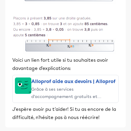
Voici un lien fort utile si tu souhaites avoir
davantage d'explications:
Alloprof aide aux devoirs | Alloprof
Grâce à ses services
d’accompagnement gratuits et
stimulants, Alloprof engage les élèves
J'espère avoir pu t'aider! Si tu as encore de la
et leurs parents dans la réussite
difficulté, n'hésite pas à nous réécrire!
éducative.