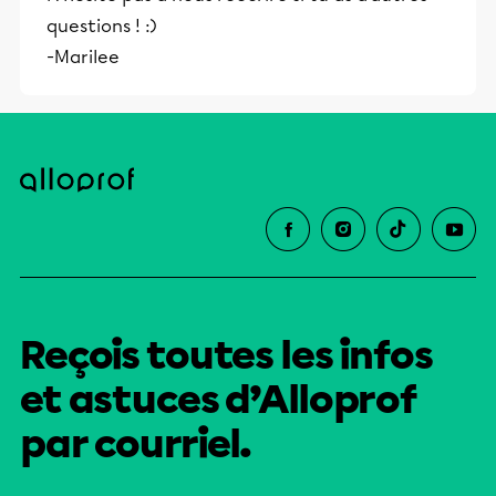
et leurs parents dans la réussite
questions ! :)
éducative.
-Marilee
Reçois toutes les infos
et astuces d’Alloprof
par courriel.