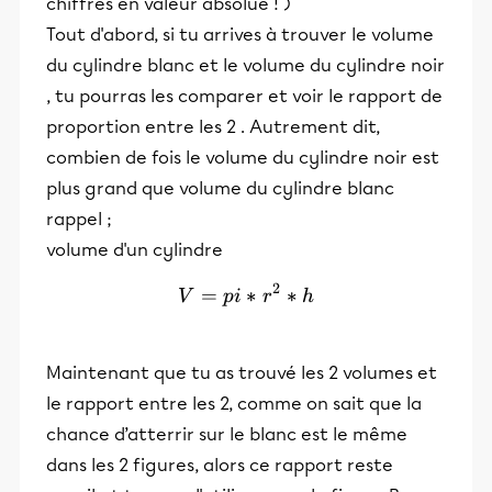
chiffres en valeur absolue ! )
Tout d'abord, si tu arrives à trouver le volume
du cylindre blanc et le volume du cylindre noir
, tu pourras les comparer et voir le rapport de
proportion entre les 2 . Autrement dit,
combien de fois le volume du cylindre noir est
plus grand que volume du cylindre blanc
rappel ;
volume d'un cylindre
2
=
V= pi*r^2*h
∗
∗
V
p
i
r
h
Maintenant que tu as trouvé les 2 volumes et
le rapport entre les 2, comme on sait que la
chance d’atterrir sur le blanc est le même
dans les 2 figures, alors ce rapport reste