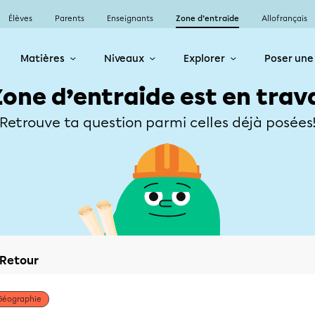
Élèves
Parents
Enseignants
Zone d’entraide
Allofrançais
Matières
Niveaux
Explorer
Poser une
Zone d’entraide est en trav
Retrouve ta question parmi celles déjà posées
Retour
Géographie