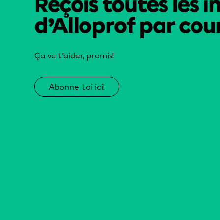
Reçois toutes les i
d’Alloprof par cour
Ça va t’aider, promis!
Abonne-toi ici!