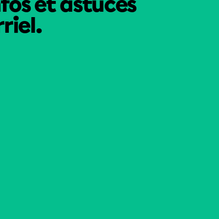
nfos et astuces
riel.