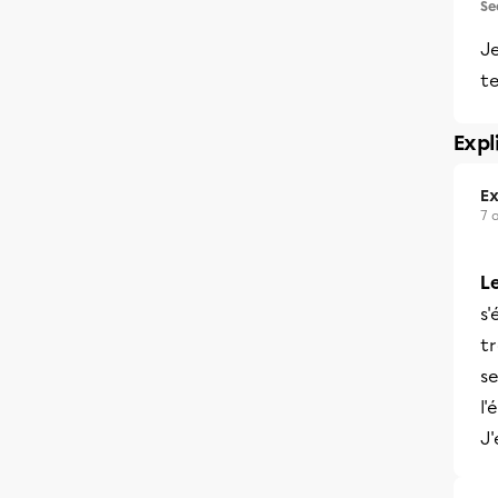
Se
J
te
Expl
Ex
7 
Le
s'
tr
se
l'
J'