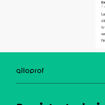
Ex
7 
L
s'
tr
se
l'