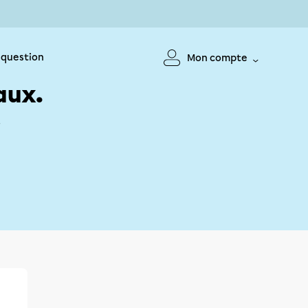
 question
Mon compte
aux.
!